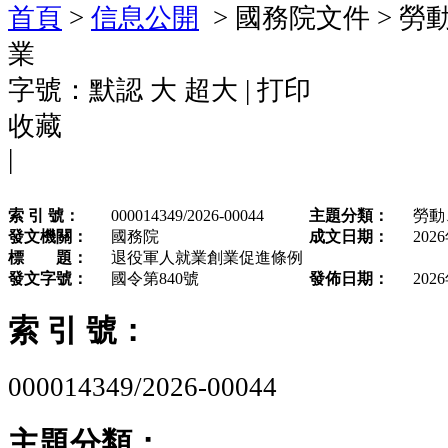
首頁
>
信息公開
> 國務院文件 > 勞
業
字號：
默認
大
超大
|
打印
收藏
|
索 引 號：
000014349/2026-00044
主題分類：
勞動
發文機關：
國務院
成文日期：
202
標 題：
退役軍人就業創業促進條例
發文字號：
國令第840號
發佈日期：
202
索 引 號：
000014349/2026-00044
主題分類：