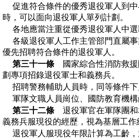
促進符合條件的優秀退役軍人到中
時，可以面向退役軍人單列計劃。
各地應當注重從優秀退役軍人中選
各級退役軍人工作主管部門直屬事
優先招聘符合條件的退役軍人。
第三十一條
國家綜合性消防救援
劃專項招錄退役軍士和義務兵。
招聘警務輔助人員時，同等條件下
軍隊文職人員崗位、國防教育機構
第三十二條
退役軍官在軍隊團和
義務兵服現役的經歷，視為基層工作
退役軍人服現役年限計算為工齡，