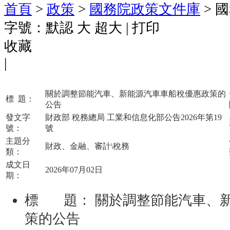
首頁
>
政策
>
國務院政策文件庫
> 
字號：
默認
大
超大
|
打印
收藏
|
關於調整節能汽車、新能源汽車車船稅優惠政策的
標
題：
公告
發文字
財政部 稅務總局 工業和信息化部公告2026年第19
號：
號
主題分
財政、金融、審計\稅務
類：
成文日
2026年07月02日
期：
標 題：
關於調整節能汽車、
策的公告