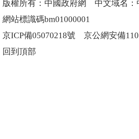
版權所有：中國政府網 中文域名：
網站標識碼bm01000001
京ICP備05070218號 京公網安備1101
回到頂部