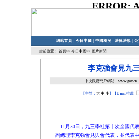
網站首頁
|
今日中國
|
中國概況
|
法律法規
|
公
當前位置：
首頁
>>
今日中國
>>
圖片新聞
李克強會見九
中央政府門戶網站 www.gov.c
【字體：
大
中
小
】
【E-mail推薦
11月30日，九三學社第十次全國代
副總理李克強會見與會代表，並代表