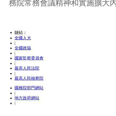
務院常務會議精神和實施擴大
貫徹新發展理念，聚焦保障防
安全，以“十四五”水安全保障
為重點，加快實施在建水利工
技術論證基本成熟、省際間沒
較為強烈的重大水利項目，加
設。在統籌做好新冠肺炎疫情
利工程建設的組織實施和協調
設資金，強化建設管理和監督
力推進建設進度，盡可能多完
項目標任務，推動新階段水利
力。我就介紹這些。下面，我