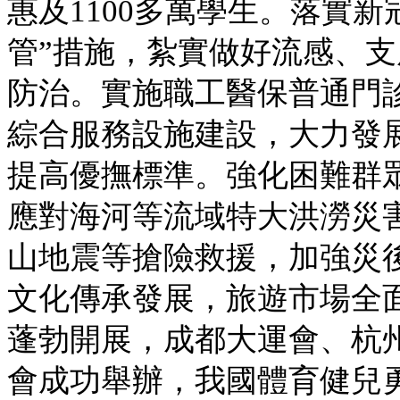
惠及1100多萬學生。落實新
管”措施，紮實做好流感、
防治。實施職工醫保普通門
綜合服務設施建設，大力發
提高優撫標準。強化困難群
應對海河等流域特大洪澇災
山地震等搶險救援，加強災
文化傳承發展，旅遊市場全
蓬勃開展，成都大運會、杭
會成功舉辦，我國體育健兒