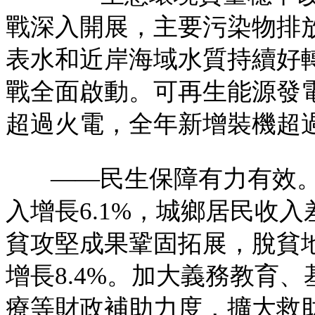
戰深入開展，主要污染物排
表水和近岸海域水質持續好轉
戰全面啟動。可再生能源發
超過火電，全年新增裝機超
——民生保障有力有效
入增長6.1%，城鄉居民收
貧攻堅成果鞏固拓展，脫貧
增長8.4%。加大義務教育
療等財政補助力度，擴大救