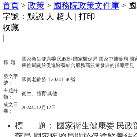
首頁
>
政策
>
國務院政策文件庫
> 
字號：
默認
大
超大
|
打印
收藏
|
國家衛生健康委 民政部 國家醫保局 國家中醫藥局 國
標
題：
疾控局關於促進醫養結合服務高質量發展的指導意見
發文字
國衛老齡發〔2024〕40號
號：
主題分
衛生、體育\其他
類：
成文日
2024年12月12日
期：
標 題：
國家衛生健康委 民政
藥局 國家疾控局關於促進醫養結