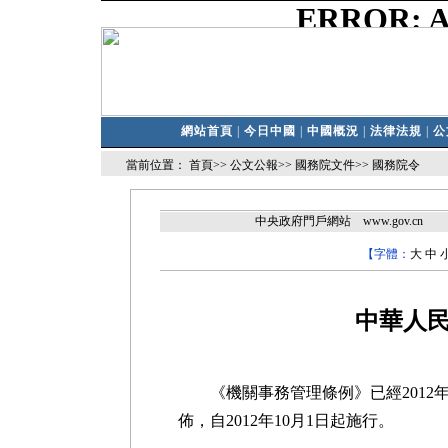
網站首頁
|
今日中國
|
中國概況
|
法律法規
|
公
當前位置：
首頁
>>
公文公報
>>
國務院文件
>>
國務院令
中央政府門戶網站 www.gov.cn
【字體：
大
中
中華人
《機關事務管理條例》已經2012年6
佈，自2012年10月1日起施行。