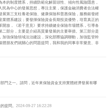
為本的制度體系，持續防範化解苗頭性、傾向性風險隱患，
人民為中心的發展思想，專注主業，保護金融消費者合法權
發展第三支柱養老保險、健康保險和普惠保險，服務銀發經
産業體系建設；要發揮保險資金長期投資優勢，培育真正的
革開放，《若干意見》要求持續健全保險市場體系，引導各
第二部分，主要是介紹高質量發展的主要舉措。第三部分是
，加強保險領域法治建設，深化部際協調聯動，加強監管幹
媒體朋友們就關心的問題提問，我和我的同事非常樂意、非
佈部門之一。請問，近年來保險資金支持實體經濟發展有哪
您的提問。
2024-09-27 16:22:28