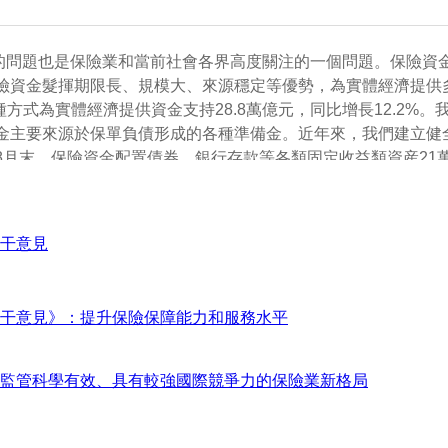
的問題也是保險業和當前社會各界高度關注的一個問題。保險資
資金髮揮期限長、規模大、來源穩定等優勢，為實體經濟提供多樣
種方式為實體經濟提供資金支持28.8萬億元，同比增長12.2
金主要來源於保單負債形成的各種準備金。近年來，我們建立健
8月末，保險資金配置債券、銀行存款等各類固定收益類資産21
衡，總體風險可控。第二是支持保險資金通過多種方式，服務國
産品、信託計劃、未上市企業股權、公募基礎設施證券投資基金
支持京津冀協同發展的規模近7500億元，支持粵港澳大灣區建設
干意見
金、私募股權基金等方式，向科技類企業投資超過6000億元。
物流、航空運輸等領域，投資形成了一批典型項目。第三是培育
監管政策，允許保險資金投資公募基礎設施證券投資基金，取消
干意見》：提升保險保障能力和服務水平
資者的作用，助力提升直接融資比重。到目前，保險資金長期股權
立私募證券投資基金開展長期股票投資試點，目前試點基金運行
，我們將繼續優化保險資金運用的監管政策，引導保險公司完善
、監管科學有效、具有較強國際競爭力的保險業新格局
質生産力發展。謝謝。
2024-09-27 16:22:48