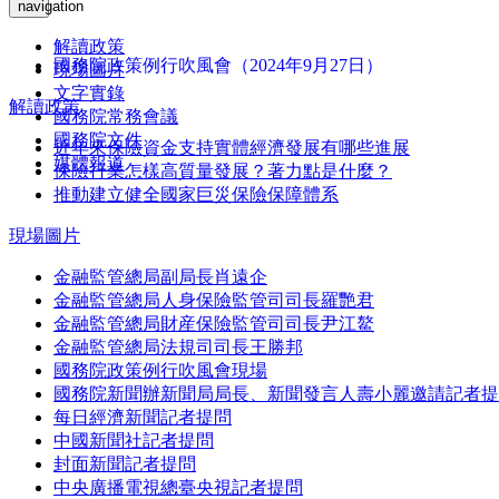
navigation
[中國新聞社記者]
我們知道，巨災保險對維護人民群
解讀政策
些？謝謝。
2024-09-27 16:29:05
國務院政策例行吹風會（2024年9月27日）
現場圖片
文字實錄
解讀政策
國務院常務會議
[肖遠企]
這個問題非常好，這也是我們這幾年在努力
國務院文件
近年來保險資金支持實體經濟發展有哪些進展
媒體報道
保險行業怎樣高質量發展？著力點是什麼？
推動建立健全國家巨災保險保障體系
[金融監管總局財産保險監管司司長 尹江鰲]
謝謝記者的
本“311”地震災害中，保險業分別賠付了約600
現場圖片
相關工作，前期取得了一些積極進展。下一步，我們
金融監管總局副局長肖遠企
減災救災。具體來説：第一個是健全機制。今年初，
金融監管總局人身保險監管司司長羅艷君
自然災害都納入保障範圍。二是水平提高了，最低保額
金融監管總局財産保險監管司司長尹江鰲
作相結合，分三個層次逐步形成“保基礎保民生、高
金融監管總局法規司司長王勝邦
障範圍；在補充層，由商業保險提供保障。第二個是探
國務院政策例行吹風會現場
國務院新聞辦新聞局局長、新聞發言人壽小麗邀請記者提
元，賠付作用還是比較明顯的。今年初，河北省試點也
每日經濟新聞記者提問
障。下一步，我們將繼續鼓勵各地結合實際，爭取政
中國新聞社記者提問
用，為建立健全巨災保險保障體系積累經驗。大家都
封面新聞記者提問
保險業克服通訊、電力、供水受損等困難，主動作為，
中央廣播電視總臺央視記者提問