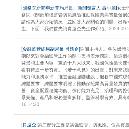
[國務院新聞辦新聞局局長、新聞發言人 壽小麗]
女士
務院《關於加強監管防範風險推動保險業高質量發展
請他為大家介紹情況，並回答大家關心的問題。出席
生。下面，我們首先請肖遠企先生作介紹。
2024-09-
[金融監管總局副局長 肖遠企]
謝謝主持人。各位媒體
期以來對金融監管工作的關心支持表示感謝。借這個
背景和主要內容。黨的十八大以來，我國保險業快速
礎有待進一步夯實。《若干意見》的出臺，對未來我
能力和服務水平，推進金融強國建設，服務中國式現
總體要求，總體要求明確了推動保險業高質量發展的
善、資産配置穩健均衡、償付能力充足、治理和內控
系完備、産品和服務豐富多樣、監管科學有效、具有
16:14:20
[肖遠企]
第二部分主要是講強監管、防風險、促高質