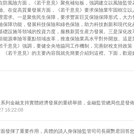
在防風險方面，《若干意見》聚焦補短板，強調建立以風險監管
險。在促高質量發展方面，《若干意見》要求保險業牢固樹立以
理需求。一是聚焦民生保障，要求豐富巨災保險保障形式，大力
險保障功能，發展科技保險和綠色保險，助力科技創新和現代化
基礎設施等領域的投資力度，服務新質生産力發展。三是深化改
新能源車險等重點領域改革，推進保險業高水平對外開放。這是
若干意見》強調，要健全央地協同工作機制，完善財稅支持政策
。《若干意見》的主要內容我就先簡要介紹到這裡。下面，歡迎
一系列金融支持實體經濟發展的重磅舉措，金融監管總局也是發
27 16:22:08
方面發揮了重要作用，具體的請人身保險監管司司長羅艷君回答