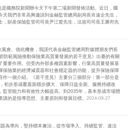
也是國務院新聞辦今天下午第二場新聞發佈活動。近日，國
今天我們非常高興邀請到金融監管總局副局長肖遠企先生，
士，財産保險監管司司長尹江鰲先生，法規司司長王勝邦先
吹風會。借此機會，我謹代表金融監管總局對媒體朋友們長
監管防範風險推動保險業高質量發展的若干意見》出臺的有關
了重要作用。但受內外部多種因素影響，行業高質量發展基
揮保險業的經濟減震器和社會穩定器的功能，提升保險保障
容作一個介紹。《若干意見》主要分三個部分：第一部分是
年，初步形成覆蓋面穩步擴大、保障日益全面、服務持續改
監管能力和有效性大幅提高。到2035年，基本形成市場體
要講的是指導思想、主要原則和發展目標。
2024-09-27
問題為導向，堅持標本兼治，從市場準入、持續監管、違法