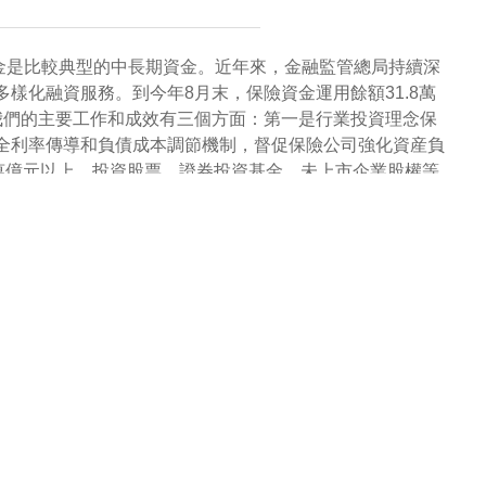
金是比較典型的中長期資金。近年來，金融監管總局持續深
化融資服務。到今年8月末，保險資金運用餘額31.8萬
%。我們的主要工作和成效有三個方面：第一是行業投資理念保
全利率傳導和負債成本調節機制，督促保險公司強化資産負
萬億元以上，投資股票、證券投資基金、未上市企業股權等
家重大戰略、重點領域和重點項目。保險資金的投資方式比
等。在服務國家重大戰略方面，保險資管産品和保險私募基
的産品登記規模超過4300億元；在支持科技創新方面，保險
此外，保險資金還持續加大對水利、水運、公路、物流等基礎
真正的耐心資本，積極支持資本市場穩健發展。保險資金天
財務性股權投資的行業範圍，取消投資單只創業投資基金募
投資2.8萬億元，投資股票和股票型基金超過3.3萬億
良好。後續，我們還將擴大試點範圍，支持其他符合條件的
內部長週期考核機制，加大對戰略性新興産業、先進製造