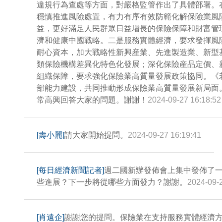
違規行為查處等方面，對嚴格監管作出了具體部署。
穩慎推進風險處置，有力有序有效防範化解保險業風
益，更好滿足人民群眾日益增長的保險保障和財富管
濟和健康中國戰略。二是服務實體經濟，要求發揮風
耐心資本，加大戰略性新興産業、先進製造業、新型
類保險機構差異化特色化發展；深化保險産品定價、
組織保障，要求強化保險業高質量發展政策協同。《
部能力建設，共同推動形成保險業高質量發展新局面
常高興回答大家的問題。謝謝！
2024-09-27 16:18:52
[壽小麗]
請大家開始提問。
2024-09-27 16:19:41
[每日經濟新聞記者]
週二國新辦發佈會上集中發佈了
些進展？下一步將從哪些方面發力？謝謝。
2024-09-
[肖遠企]
謝謝您的提問。保險業在支持服務實體經濟