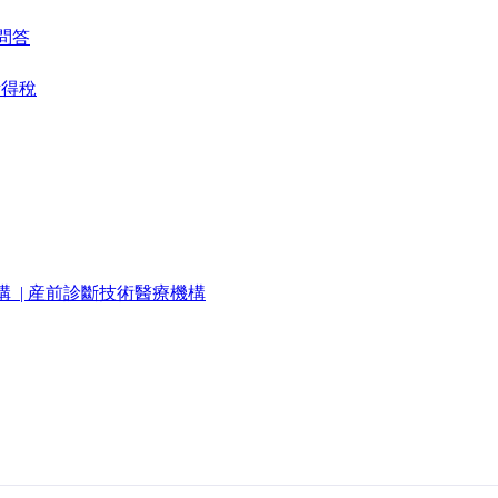
 問答
所得稅
構
| 産前診斷技術醫療機構