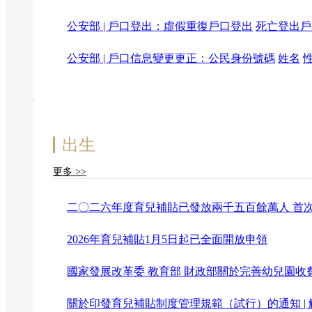
公安部 | 戶口登出：虛假重復戶口登出
死亡登出戶
公安部 | 戶口信息變更更正：公民身份號碼
姓名
出生
更多 >>
二〇二六年度育兒補貼已發放兩千五百餘萬人 首
2026年育兒補貼1月5日起已全面開放申領
國家發展改革委 教育部 財政部關於完善幼兒園收
關於印發育兒補貼制度管理規範（試行）的通知
|