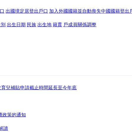
口
出國境定居登出戶口
加入外國國籍並自動喪失中國國籍登出
性別
出生日期
民族
出生地
籍貫
戶成員關係調整
次育兒補貼申請截止時間延長至今年底
費政策的通知
 解讀