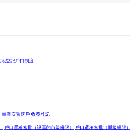
住地登記戶口制度
口
轉業安置落戶
收養登記
）
戶口遷移審批（設區的市級權限）
戶口遷移審批（縣級權限