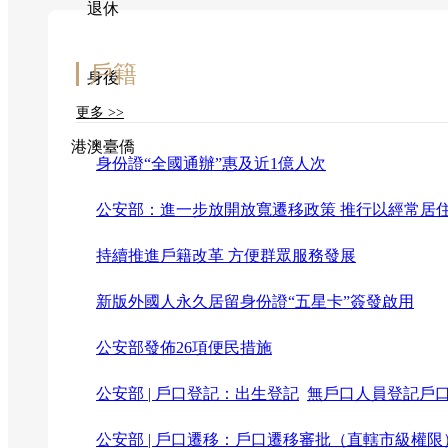
退休
戶籍
身後
更多 >>
港澳臺僑
身份證“全國通辦”惠及近1億人次
公安部：進一步放開放寬遷移政策 推行以經常居
持續推進戶籍改革 方便群眾服務發展
新版外國人永久居留身份證“五星卡”簽發啟用
公安部發佈26項便民措施
公安部 | 戶口登記：出生登記
無戶口人員登記戶
公安部 | 戶口遷移：戶口遷移審批（直轄市級權限